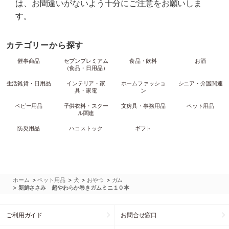
は、お間違いがないよう十分にご注意をお願いしま
す。
カテゴリーから探す
催事商品
セブンプレミアム
食品・飲料
お酒
（食品・日用品）
生活雑貨・日用品
インテリア・家
ホームファッショ
シニア・介護関連
具・家電
ン
ベビー用品
子供衣料・スクー
文房具・事務用品
ペット用品
ル関連
防災用品
ハコストック
ギフト
>
>
>
>
ホーム
ペット用品
犬
おやつ
ガム
>
新鮮ささみ 超やわらか巻きガムミニ１０本
ご利用ガイド
お問合せ窓口