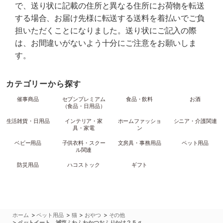
で、送り状に記載の住所と異なる住所にお荷物を転送
する場合、お届け先様に転送する送料を着払いでご負
担いただくことになりました。送り状にご記入の際
は、お間違いがないよう十分にご注意をお願いしま
す。
カテゴリーから探す
催事商品
セブンプレミアム
食品・飲料
お酒
（食品・日用品）
生活雑貨・日用品
インテリア・家
ホームファッショ
シニア・介護関連
具・家電
ン
ベビー用品
子供衣料・スクー
文房具・事務用品
ペット用品
ル関連
防災用品
ハコストック
ギフト
>
>
>
>
ホーム
ペット用品
猫
おやつ
その他
>
ペットイート 減塩ふわふわかつおふりかけ２５ｇ