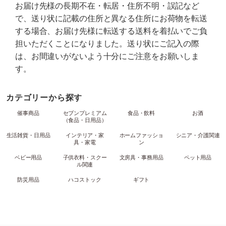
お届け先様の長期不在・転居・住所不明・誤記など
で、送り状に記載の住所と異なる住所にお荷物を転送
する場合、お届け先様に転送する送料を着払いでご負
担いただくことになりました。送り状にご記入の際
は、お間違いがないよう十分にご注意をお願いしま
す。
カテゴリーから探す
催事商品
セブンプレミアム
食品・飲料
お酒
（食品・日用品）
生活雑貨・日用品
インテリア・家
ホームファッショ
シニア・介護関連
具・家電
ン
ベビー用品
子供衣料・スクー
文房具・事務用品
ペット用品
ル関連
防災用品
ハコストック
ギフト