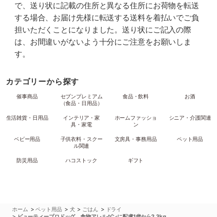
で、送り状に記載の住所と異なる住所にお荷物を転送
する場合、お届け先様に転送する送料を着払いでご負
担いただくことになりました。送り状にご記入の際
は、お間違いがないよう十分にご注意をお願いしま
す。
カテゴリーから探す
催事商品
セブンプレミアム
食品・飲料
お酒
（食品・日用品）
生活雑貨・日用品
インテリア・家
ホームファッショ
シニア・介護関連
具・家電
ン
ベビー用品
子供衣料・スクー
文房具・事務用品
ペット用品
ル関連
防災用品
ハコストック
ギフト
>
>
>
>
ホーム
ペット用品
犬
ごはん
ドライ
>
ビューティープロドッグ 食物アレルゲンに配慮1歳から2.3kg