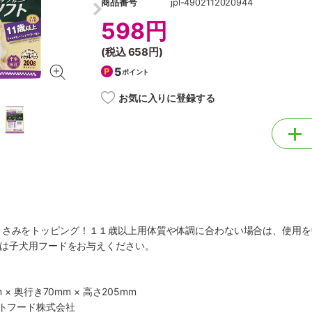
商品番号
jpl-4902112020944
598円
(税込
658円
)
5
ポイント
お気に入りに登録する
ささみをトッピング！１１歳以上用体質や体調に合わない場合は、使用を
)には子犬用フードをお与えください。
 × 奥行き70mm × 高さ205mm
ットフード株式会社