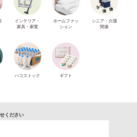
日
インテリア・
ホームファッ
シニア・介護
家具・家電
ション
関連
ハコストック
ギフト
せください