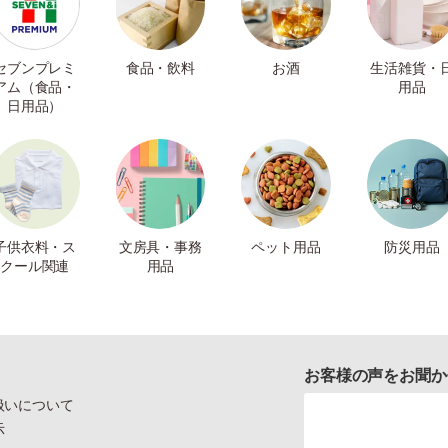
セブンプレミ
食品・飲料
お酒
生活雑貨・
アム（食品・
用品
日用品）
子供衣料・ス
文房具・事務
ペット用品
防災用品
クール関連
用品
お客様の声をお聞か
扱いについて
示