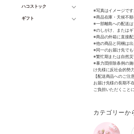
ハコストック
※写真はイメージで
※商品在庫・天候不
ギフト
※一部離島への配送は
※のしがけ、または
※商品の外箱に直接
※他の商品と同梱は
※同一のお届け先で
※繁忙期または自然
※暴力団排除条例の
け先様に反社会的勢
【配送商品へのご注
お届け先様の長期不
ご負担いただくこと
カテゴリーか