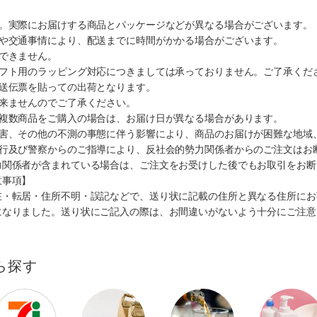
す。実際にお届けする商品とパッケージなどが異なる場合がございます。
順や交通事情により、配送までに時間がかかる場合がございます。
できません。
ギフト用のラッピング対応につきましては承っておりません。ご了承くだ
配送伝票を貼っての出荷となります。
出来ませんのでご了承ください。
も複数商品をご購入の場合は、お届け日が異なる場合があります。
災害、その他の不測の事態に伴う影響により、商品のお届けが困難な地域
施行及び警察からのご指導により、反社会的勢力関係者からのご注文はお
力関係者が含まれている場合は、ご注文をお受けした後でもお取引をお断
意事項】
在・転居・住所不明・誤記などで、送り状に記載の住所と異なる住所にお
になりました。送り状にご記入の際は、お間違いがないよう十分にご注意
ら探す