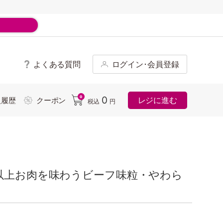
よくある質問
ログイン･会員登録
ド
0
0
レジに進む
入履歴
クーポン
税込
円
以上お肉を味わうビーフ味粒・やわら