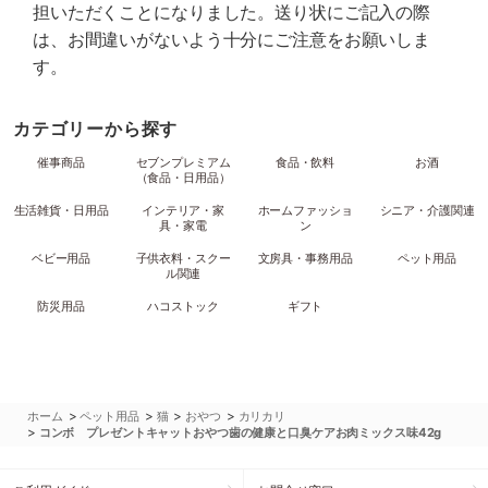
担いただくことになりました。送り状にご記入の際
は、お間違いがないよう十分にご注意をお願いしま
す。
カテゴリーから探す
催事商品
セブンプレミアム
食品・飲料
お酒
（食品・日用品）
生活雑貨・日用品
インテリア・家
ホームファッショ
シニア・介護関連
具・家電
ン
ベビー用品
子供衣料・スクー
文房具・事務用品
ペット用品
ル関連
防災用品
ハコストック
ギフト
>
>
>
>
ホーム
ペット用品
猫
おやつ
カリカリ
>
コンボ プレゼントキャットおやつ歯の健康と口臭ケアお肉ミックス味42g