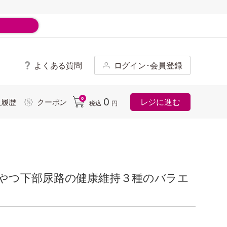
よくある質問
ログイン･会員登録
ド
0
0
レジに進む
入履歴
クーポン
税込
円
やつ下部尿路の健康維持３種のバラエ