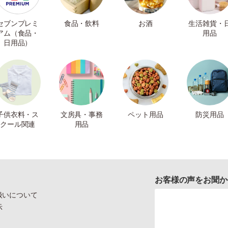
セブンプレミ
食品・飲料
お酒
生活雑貨・
アム（食品・
用品
日用品）
子供衣料・ス
文房具・事務
ペット用品
防災用品
クール関連
用品
お客様の声をお聞か
扱いについて
示