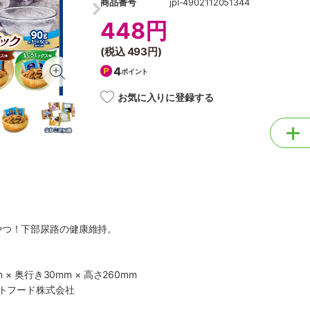
商品番号
jpl-4902112051344
448円
(税込
493円
)
4
ポイント
お気に入りに登録する
やつ！下部尿路の健康維持。
 × 奥行き30mm × 高さ260mm
ットフード株式会社