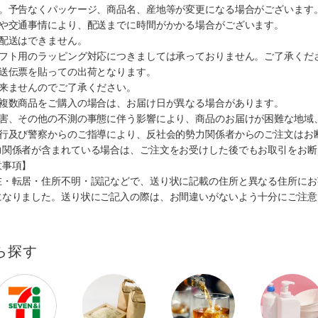
す。予告なくパッケージ、商品名、産地等が変更になる場合がございます
順や交通事情により、配送までに時間がかかる場合がございます。
の配送はできません。
ギフト用のラッピング対応につきましては承っておりません。ご了承くだ
配送伝票を貼っての出荷となります。
出来ませんのでご了承ください。
も複数商品をご購入の場合は、お届け日が異なる場合があります。
災害、その他の不測の事態に伴う影響により、商品のお届けが困難な地域
施行及び警察からのご指導により、反社会的勢力関係者からのご注文はお
力関係者が含まれている場合は、ご注文をお受けした後でもお取引をお断
意事項】
在・転居・住所不明・誤記などで、送り状に記載の住所と異なる住所にお
になりました。送り状にご記入の際は、お間違いがないよう十分にご注意
ら探す