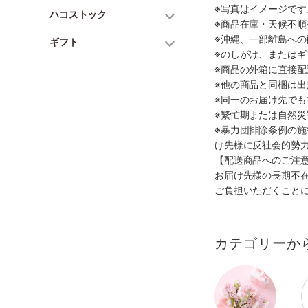
※写真はイメージで
ハコストック
※商品在庫・天候不
※沖縄、一部離島へ
ギフト
※のしがけ、または
※商品の外箱に直接
※他の商品と同梱は
※同一のお届け先で
※繁忙期または自然
※暴力団排除条例の
け先様に反社会的勢
【配送商品へのご注
お届け先様の長期不
ご負担いただくこと
カテゴリーか