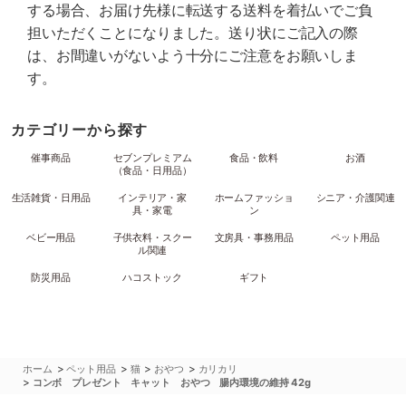
する場合、お届け先様に転送する送料を着払いでご負
担いただくことになりました。送り状にご記入の際
は、お間違いがないよう十分にご注意をお願いしま
す。
カテゴリーから探す
催事商品
セブンプレミアム
食品・飲料
お酒
（食品・日用品）
生活雑貨・日用品
インテリア・家
ホームファッショ
シニア・介護関連
具・家電
ン
ベビー用品
子供衣料・スクー
文房具・事務用品
ペット用品
ル関連
防災用品
ハコストック
ギフト
>
>
>
>
ホーム
ペット用品
猫
おやつ
カリカリ
>
コンボ プレゼント キャット おやつ 腸内環境の維持 42g