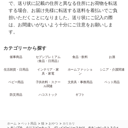
で、送り状に記載の住所と異なる住所にお荷物を転送
する場合、お届け先様に転送する送料を着払いでご負
担いただくことになりました。送り状にご記入の際
は、お間違いがないよう十分にご注意をお願いしま
す。
カテゴリーから探す
催事商品
セブンプレミアム
食品・飲料
お酒
（食品・日用品）
生活雑貨・日用品
インテリア・家
ホームファッショ
シニア・介護関連
具・家電
ン
ベビー用品
子供衣料・スクー
文房具・事務用品
ペット用品
ル関連
防災用品
ハコストック
ギフト
>
>
>
>
ホーム
ペット用品
猫
おやつ
カリカリ
>
モンプチ クリスピーキッス グレイビーソースかけ チキンセレクト３０ｇ