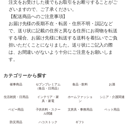
注文をお受けした後でもお取引をお断りすることがご
ざいますので、ご了承ください。
【配送商品へのご注意事項】
お届け先様の長期不在・転居・住所不明・誤記など
で、送り状に記載の住所と異なる住所にお荷物を転送
する場合、お届け先様に転送する送料を着払いでご負
担いただくことになりました。送り状にご記入の際
は、お間違いがないよう十分にご注意をお願いしま
す。
カテゴリーから探す
催事商品
セブンプレミアム
食品・飲料
お酒
（食品・日用品）
生活雑貨・日用品
インテリア・家
ホームファッショ
シニア・介護関連
具・家電
ン
ベビー用品
子供衣料・スクー
文房具・事務用品
ペット用品
ル関連
防災用品
ハコストック
ギフト