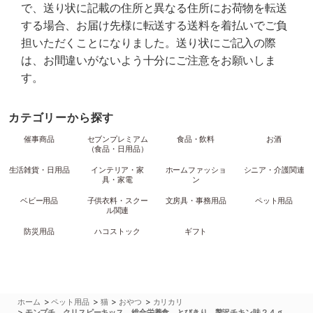
で、送り状に記載の住所と異なる住所にお荷物を転送
する場合、お届け先様に転送する送料を着払いでご負
担いただくことになりました。送り状にご記入の際
は、お間違いがないよう十分にご注意をお願いしま
す。
カテゴリーから探す
催事商品
セブンプレミアム
食品・飲料
お酒
（食品・日用品）
生活雑貨・日用品
インテリア・家
ホームファッショ
シニア・介護関連
具・家電
ン
ベビー用品
子供衣料・スクー
文房具・事務用品
ペット用品
ル関連
防災用品
ハコストック
ギフト
>
>
>
>
ホーム
ペット用品
猫
おやつ
カリカリ
>
モンプチ クリスピーキッス 総合栄養食 とびきり 贅沢チキン味２４ｇ