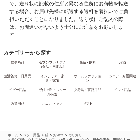
で、送り状に記載の住所と異なる住所にお荷物を転送
する場合、お届け先様に転送する送料を着払いでご負
担いただくことになりました。送り状にご記入の際
は、お間違いがないよう十分にご注意をお願いしま
す。
カテゴリーから探す
催事商品
セブンプレミアム
食品・飲料
お酒
（食品・日用品）
生活雑貨・日用品
インテリア・家
ホームファッショ
シニア・介護関連
具・家電
ン
ベビー用品
子供衣料・スクー
文房具・事務用品
ペット用品
ル関連
防災用品
ハコストック
ギフト
>
>
>
>
ホーム
ペット用品
猫
おやつ
カリカリ
>
モンプチ クリスピーキッス バラエティーパック 総合栄養食 贅沢シリー