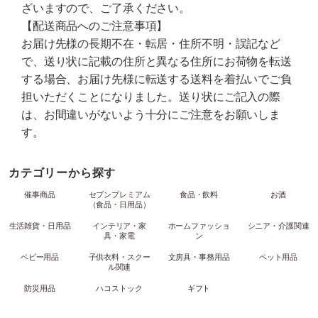
ざいますので、ご了承ください。
【配送商品へのご注意事項】
お届け先様の長期不在・転居・住所不明・誤記など
で、送り状に記載の住所と異なる住所にお荷物を転送
する場合、お届け先様に転送する送料を着払いでご負
担いただくことになりました。送り状にご記入の際
は、お間違いがないよう十分にご注意をお願いしま
す。
カテゴリーから探す
催事商品
セブンプレミアム
食品・飲料
お酒
（食品・日用品）
生活雑貨・日用品
インテリア・家
ホームファッショ
シニア・介護関連
具・家電
ン
ベビー用品
子供衣料・スクー
文房具・事務用品
ペット用品
ル関連
防災用品
ハコストック
ギフト