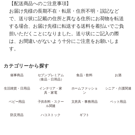
【配送商品へのご注意事項】
お届け先様の長期不在・転居・住所不明・誤記など
で、送り状に記載の住所と異なる住所にお荷物を転送
する場合、お届け先様に転送する送料を着払いでご負
担いただくことになりました。送り状にご記入の際
は、お間違いがないよう十分にご注意をお願いしま
す。
カテゴリーから探す
催事商品
セブンプレミアム
食品・飲料
お酒
（食品・日用品）
生活雑貨・日用品
インテリア・家
ホームファッショ
シニア・介護関連
具・家電
ン
ベビー用品
子供衣料・スクー
文房具・事務用品
ペット用品
ル関連
防災用品
ハコストック
ギフト