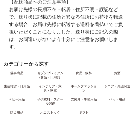
【配送商品へのご注意事項】
お届け先様の長期不在・転居・住所不明・誤記など
で、送り状に記載の住所と異なる住所にお荷物を転送
する場合、お届け先様に転送する送料を着払いでご負
担いただくことになりました。送り状にご記入の際
は、お間違いがないよう十分にご注意をお願いしま
す。
カテゴリーから探す
催事商品
セブンプレミアム
食品・飲料
お酒
（食品・日用品）
生活雑貨・日用品
インテリア・家
ホームファッショ
シニア・介護関連
具・家電
ン
ベビー用品
子供衣料・スクー
文房具・事務用品
ペット用品
ル関連
防災用品
ハコストック
ギフト