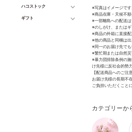
ハコストック
※写真はイメージで
※商品在庫・天候不
ギフト
※一部離島への配送は
※のしがけ、または
※商品の外箱に直接
※他の商品と同梱は
※同一のお届け先で
※繁忙期または自然
※暴力団排除条例の
け先様に反社会的勢
【配送商品へのご注
お届け先様の長期不
ご負担いただくこと
カテゴリーか