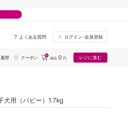
よくある質問
ログイン･会員登録
ド
0
0
レジに進む
入履歴
クーポン
税込
円
犬用（パピー）1.7kg