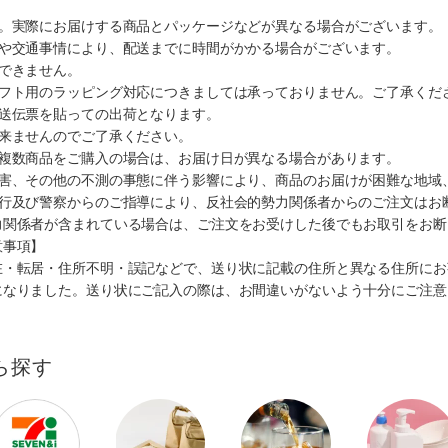
す。実際にお届けする商品とパッケージなどが異なる場合がございます。
順や交通事情により、配送までに時間がかかる場合がございます。
できません。
ギフト用のラッピング対応につきましては承っておりません。ご了承くだ
配送伝票を貼っての出荷となります。
出来ませんのでご了承ください。
も複数商品をご購入の場合は、お届け日が異なる場合があります。
災害、その他の不測の事態に伴う影響により、商品のお届けが困難な地域
施行及び警察からのご指導により、反社会的勢力関係者からのご注文はお
力関係者が含まれている場合は、ご注文をお受けした後でもお取引をお断
意事項】
在・転居・住所不明・誤記などで、送り状に記載の住所と異なる住所にお
になりました。送り状にご記入の際は、お間違いがないよう十分にご注意
ら探す