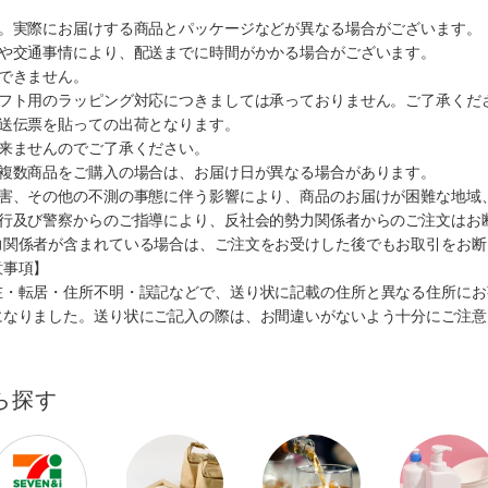
す。実際にお届けする商品とパッケージなどが異なる場合がございます。
順や交通事情により、配送までに時間がかかる場合がございます。
できません。
ギフト用のラッピング対応につきましては承っておりません。ご了承くだ
配送伝票を貼っての出荷となります。
出来ませんのでご了承ください。
も複数商品をご購入の場合は、お届け日が異なる場合があります。
災害、その他の不測の事態に伴う影響により、商品のお届けが困難な地域
施行及び警察からのご指導により、反社会的勢力関係者からのご注文はお
力関係者が含まれている場合は、ご注文をお受けした後でもお取引をお断
意事項】
在・転居・住所不明・誤記などで、送り状に記載の住所と異なる住所にお
になりました。送り状にご記入の際は、お間違いがないよう十分にご注意
ら探す