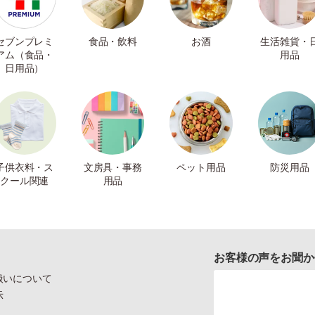
セブンプレミ
食品・飲料
お酒
生活雑貨・
アム（食品・
用品
日用品）
子供衣料・ス
文房具・事務
ペット用品
防災用品
クール関連
用品
お客様の声をお聞か
扱いについて
示