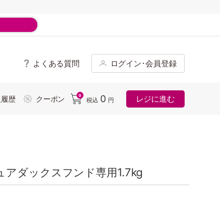
よくある質問
ログイン･会員登録
ド
0
0
レジに進む
入履歴
クーポン
税込
円
アダックスフンド専用1.7kg