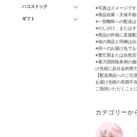
ハコストック
※写真はイメージで
※商品在庫・天候不
ギフト
※一部離島への配送は
※のしがけ、または
※商品の外箱に直接
※他の商品と同梱は
※同一のお届け先で
※繁忙期または自然
※暴力団排除条例の
け先様に反社会的勢
【配送商品へのご注
お届け先様の長期不
ご負担いただくこと
カテゴリーか