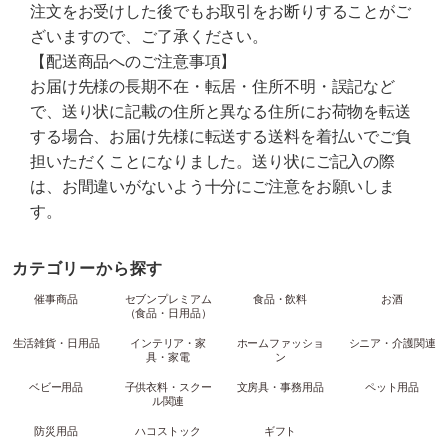
注文をお受けした後でもお取引をお断りすることがご
ざいますので、ご了承ください。
【配送商品へのご注意事項】
お届け先様の長期不在・転居・住所不明・誤記など
で、送り状に記載の住所と異なる住所にお荷物を転送
する場合、お届け先様に転送する送料を着払いでご負
担いただくことになりました。送り状にご記入の際
は、お間違いがないよう十分にご注意をお願いしま
す。
カテゴリーから探す
催事商品
セブンプレミアム
食品・飲料
お酒
（食品・日用品）
生活雑貨・日用品
インテリア・家
ホームファッショ
シニア・介護関連
具・家電
ン
ベビー用品
子供衣料・スクー
文房具・事務用品
ペット用品
ル関連
防災用品
ハコストック
ギフト