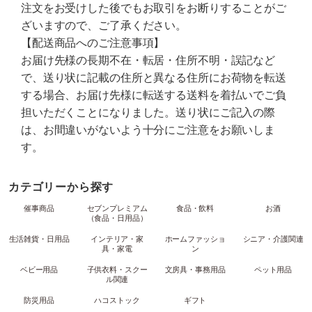
注文をお受けした後でもお取引をお断りすることがご
ざいますので、ご了承ください。
【配送商品へのご注意事項】
お届け先様の長期不在・転居・住所不明・誤記など
で、送り状に記載の住所と異なる住所にお荷物を転送
する場合、お届け先様に転送する送料を着払いでご負
担いただくことになりました。送り状にご記入の際
は、お間違いがないよう十分にご注意をお願いしま
す。
カテゴリーから探す
催事商品
セブンプレミアム
食品・飲料
お酒
（食品・日用品）
生活雑貨・日用品
インテリア・家
ホームファッショ
シニア・介護関連
具・家電
ン
ベビー用品
子供衣料・スクー
文房具・事務用品
ペット用品
ル関連
防災用品
ハコストック
ギフト