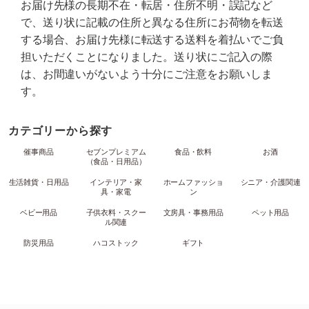
お届け先様の長期不在・転居・住所不明・誤記など
で、送り状に記載の住所と異なる住所にお荷物を転送
する場合、お届け先様に転送する送料を着払いでご負
担いただくことになりました。送り状にご記入の際
は、お間違いがないよう十分にご注意をお願いしま
す。
カテゴリーから探す
催事商品
セブンプレミアム
食品・飲料
お酒
（食品・日用品）
生活雑貨・日用品
インテリア・家
ホームファッショ
シニア・介護関連
具・家電
ン
ベビー用品
子供衣料・スクー
文房具・事務用品
ペット用品
ル関連
防災用品
ハコストック
ギフト