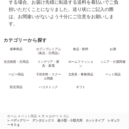
する場合、お届け先様に転送する送料を着払いでご負
担いただくことになりました。送り状にご記入の際
は、お間違いがないよう十分にご注意をお願いしま
す。
カテゴリーから探す
催事商品
セブンプレミアム
食品・飲料
お酒
（食品・日用品）
生活雑貨・日用品
インテリア・家
ホームファッショ
シニア・介護関連
具・家電
ン
ベビー用品
子供衣料・スクー
文房具・事務用品
ペット用品
ル関連
防災用品
ハコストック
ギフト
>
>
>
>
ホーム
ペット用品
犬
おやつ
ガム
>
ペディグリー デンタエックス 超小型・小型犬用 カットタイプ レギュラ
ー８０ｇ