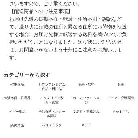
ざいますので、ご了承ください。
【配送商品へのご注意事項】
お届け先様の長期不在・転居・住所不明・誤記など
で、送り状に記載の住所と異なる住所にお荷物を転送
する場合、お届け先様に転送する送料を着払いでご負
担いただくことになりました。送り状にご記入の際
は、お間違いがないよう十分にご注意をお願いしま
す。
カテゴリーから探す
催事商品
セブンプレミアム
食品・飲料
お酒
（食品・日用品）
生活雑貨・日用品
インテリア・家
ホームファッショ
シニア・介護関連
具・家電
ン
ベビー用品
子供衣料・スクー
文房具・事務用品
ペット用品
ル関連
防災用品
ハコストック
ギフト