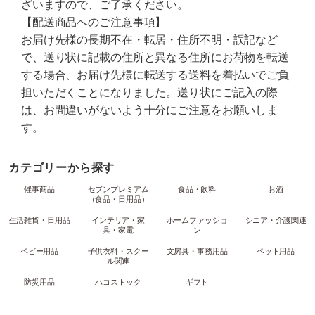
ざいますので、ご了承ください。
【配送商品へのご注意事項】
お届け先様の長期不在・転居・住所不明・誤記など
で、送り状に記載の住所と異なる住所にお荷物を転送
する場合、お届け先様に転送する送料を着払いでご負
担いただくことになりました。送り状にご記入の際
は、お間違いがないよう十分にご注意をお願いしま
す。
カテゴリーから探す
催事商品
セブンプレミアム
食品・飲料
お酒
（食品・日用品）
生活雑貨・日用品
インテリア・家
ホームファッショ
シニア・介護関連
具・家電
ン
ベビー用品
子供衣料・スクー
文房具・事務用品
ペット用品
ル関連
防災用品
ハコストック
ギフト