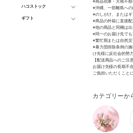
※商品在庫・天候不
ハコストック
※沖縄、一部離島へ
※のしがけ、または
ギフト
※商品の外箱に直接
※他の商品と同梱は
※同一のお届け先で
※繁忙期または自然
※暴力団排除条例の
け先様に反社会的勢
【配送商品へのご注
お届け先様の長期不
ご負担いただくこと
カテゴリーか