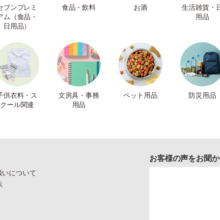
セブンプレミ
食品・飲料
お酒
生活雑貨・
アム（食品・
用品
日用品）
子供衣料・ス
文房具・事務
ペット用品
防災用品
クール関連
用品
お客様の声をお聞か
扱いについて
示