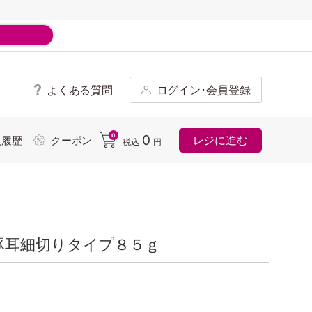
よくある質問
ログイン･会員登録
ド
0
0
レジに進む
入履歴
クーポン
税込
円
豚耳細切りタイプ８５ｇ