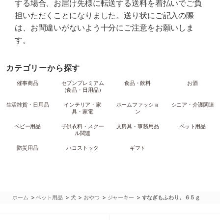
する場合、お届け先様に転送する送料を着払いでご負
担いただくことになりました。送り状にご記入の際
は、お間違いがないよう十分にご注意をお願いしま
す。
カテゴリーから探す
催事商品
セブンプレミアム
食品・飲料
お酒
（食品・日用品）
生活雑貨・日用品
インテリア・家
ホームファッショ
シニア・介護関連
具・家電
ン
ベビー用品
子供衣料・スクー
文房具・事務用品
ペット用品
ル関連
防災用品
ハコストック
ギフト
>
>
>
>
>
ホーム
ペット用品
犬
おやつ
ジャーキー
すなぎもふわり。６５ｇ