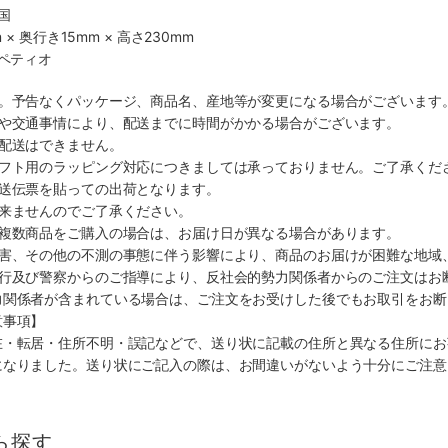
国
 × 奥行き15mm × 高さ230mm
社ペティオ
す。予告なくパッケージ、商品名、産地等が変更になる場合がございます
順や交通事情により、配送までに時間がかかる場合がございます。
の配送はできません。
ギフト用のラッピング対応につきましては承っておりません。ご了承くだ
配送伝票を貼っての出荷となります。
出来ませんのでご了承ください。
も複数商品をご購入の場合は、お届け日が異なる場合があります。
災害、その他の不測の事態に伴う影響により、商品のお届けが困難な地域
施行及び警察からのご指導により、反社会的勢力関係者からのご注文はお
力関係者が含まれている場合は、ご注文をお受けした後でもお取引をお断
意事項】
在・転居・住所不明・誤記などで、送り状に記載の住所と異なる住所にお
になりました。送り状にご記入の際は、お間違いがないよう十分にご注意
ら探す