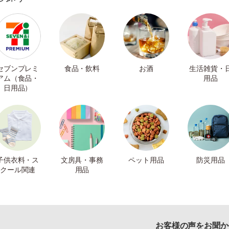
セブンプレミ
食品・飲料
お酒
生活雑貨・
アム（食品・
用品
日用品）
子供衣料・ス
文房具・事務
ペット用品
防災用品
クール関連
用品
お客様の声をお聞か