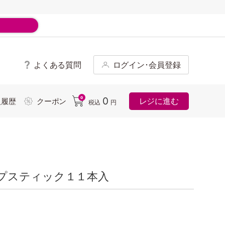
よくある質問
ログイン･会員登録
ド
0
0
レジに進む
入履歴
クーポン
税込
円
プスティック１１本入