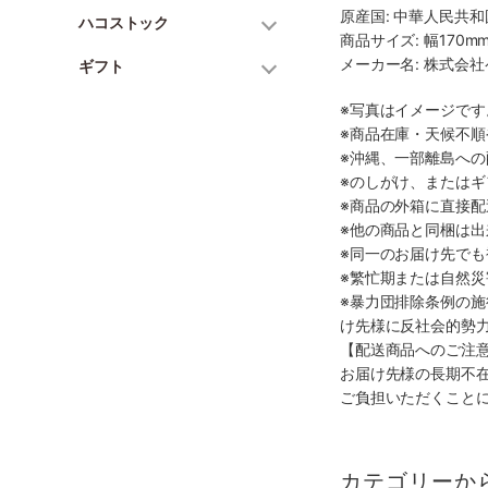
原産国: 中華人民共和
ハコストック
商品サイズ: 幅170mm
メーカー名: 株式会
ギフト
※写真はイメージで
※商品在庫・天候不
※沖縄、一部離島へ
※のしがけ、または
※商品の外箱に直接
※他の商品と同梱は
※同一のお届け先で
※繁忙期または自然
※暴力団排除条例の
け先様に反社会的勢
【配送商品へのご注
お届け先様の長期不
ご負担いただくこと
カテゴリーか