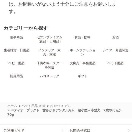
は、お間違いがないよう十分にご注意をお願いしま
す。
カテゴリーから探す
催事商品
セブンプレミアム
食品・飲料
お酒
（食品・日用品）
生活雑貨・日用品
インテリア・家
ホームファッショ
シニア・介護関連
具・家電
ン
ベビー用品
子供衣料・スクー
文房具・事務用品
ペット用品
ル関連
防災用品
ハコストック
ギフト
>
>
>
>
ホーム
ペット用品
犬
おやつ
ガム
>
ペティオ プラクト 歯みがきデンタルガム 超小型～小型犬 7歳やわらか
70g
ご利用ガイド
お問合せ窓口