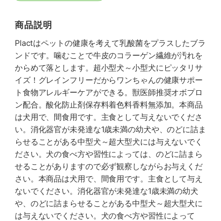
商品説明
Plactはペットの健康を考えて乳酸菌をプラスしたブラ
ンドです。噛むことで牛皮のコラーゲン繊維が汚れを
からめて落とします。超小型犬～小型犬にピッタリサ
イズ！グレインフリーだからワンちゃんの健康サポー
ト食物アレルギーケアができる。獣医師推奨オボプロ
ン配合。酸化防止剤保存料着色料香料無添加。本商品
は犬用で、間食用です。主食として与えないでくださ
い。消化器官が未発達な1歳未満の幼犬や、のどに詰ま
らせることがある中型犬～超大型犬には与えないでく
ださい。犬の食べ方や習性によっては、のどに詰まら
せることがありますので必ず観察しながらお与えくだ
さい。本商品は犬用で、間食用です。主食として与え
ないでください。消化器官が未発達な1歳未満の幼犬
や、のどに詰まらせることがある中型犬～超大型犬に
は与えないでください。犬の食べ方や習性によって