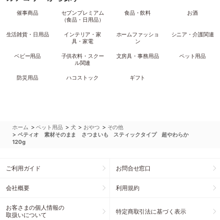
催事商品
セブンプレミアム
食品・飲料
お酒
（食品・日用品）
生活雑貨・日用品
インテリア・家
ホームファッショ
シニア・介護関連
具・家電
ン
ベビー用品
子供衣料・スクー
文房具・事務用品
ペット用品
ル関連
防災用品
ハコストック
ギフト
>
>
>
>
ホーム
ペット用品
犬
おやつ
その他
>
ペティオ 素材そのまま さつまいも スティックタイプ 超やわらか
120g
ご利用ガイド
お問合せ窓口
会社概要
利用規約
お客さまの個人情報の
特定商取引法に基づく表示
取扱いについて