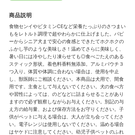
商品説明
食物センイやビタミンCEなど栄養たっぷりのさつまい
もをレトルト調理で超やわらかに仕上げました。パピ
ーからシニア犬まで安心の食感とできたてホクホクの
ふかし芋のような美味しさ！温めてさらに美味しく、
暑い日には冷やしたり凍らせても◎食べごたえのある
スティック形状。着色料香料無添加。アルミパウチ３
つ入り。体質や体調に合わない場合は、使用を中止
し、獣医師にご相談ください。本商品は犬用で、間食
用です。主食として与えないでください。犬の食べ方
や習性によっては、のどなどに詰まらせることがあり
ますので必ず観察しながらお与えください。別記の与
え方の給与量、および保存方法をお守りください。子
供がペットに与える場合は、大人が立ち会ってくださ
い。電子レンジは使用しないでください。温める場合
はヤケドに注意してください。幼児子供ペットのふれ