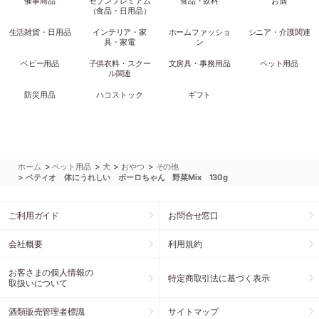
催事商品
セブンプレミアム
食品・飲料
お酒
（食品・日用品）
生活雑貨・日用品
インテリア・家
ホームファッショ
シニア・介護関連
具・家電
ン
ベビー用品
子供衣料・スクー
文房具・事務用品
ペット用品
ル関連
防災用品
ハコストック
ギフト
>
>
>
>
ホーム
ペット用品
犬
おやつ
その他
>
ペティオ 体にうれしい ボーロちゃん 野菜Mix 130g
ご利用ガイド
お問合せ窓口
会社概要
利用規約
お客さまの個人情報の
特定商取引法に基づく表示
取扱いについて
酒類販売管理者標識
サイトマップ