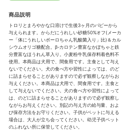
商品説明
トロリとまろやかな口溶けで生後3ヶ月のパピーから
与えられます。からだにうれしい砂糖50%オフ(メーカ
ー「体にうれしいボーロちゃん乳酸菌入り」比)＆カル
シウムオリゴ糖配合。β-カロテン豊富なかぼちゃと鉄
分豊富なほうれん草入り。小麦粉牛乳保存料着色料不
使用。本商品は犬用で、間食用です。主食として与え
ないでください。犬の食べ方や習性によっては、のど
に詰まらせることがありますので必ず観察しながらお
与えください。本商品は犬用で、間食用です。主食と
して与えないでください。犬の食べ方や習性によって
は、のどに詰まらせることがありますので必ず観察し
ながらお与えください。別記の与え方の給与量、およ
び保存方法をお守りください。子供がペットに与える
場合は、大人が立ち会ってください。幼児子供ペット
のふれない所に保管してください。