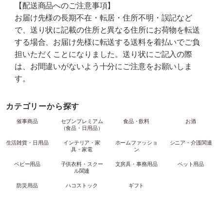
【配送商品へのご注意事項】
お届け先様の長期不在・転居・住所不明・誤記など
で、送り状に記載の住所と異なる住所にお荷物を転送
する場合、お届け先様に転送する送料を着払いでご負
担いただくことになりました。送り状にご記入の際
は、お間違いがないよう十分にご注意をお願いしま
す。
カテゴリーから探す
催事商品
セブンプレミアム
食品・飲料
お酒
（食品・日用品）
生活雑貨・日用品
インテリア・家
ホームファッショ
シニア・介護関連
具・家電
ン
ベビー用品
子供衣料・スクー
文房具・事務用品
ペット用品
ル関連
防災用品
ハコストック
ギフト