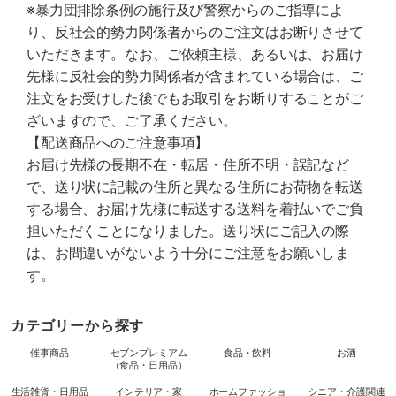
※暴力団排除条例の施行及び警察からのご指導によ
り、反社会的勢力関係者からのご注文はお断りさせて
いただきます。なお、ご依頼主様、あるいは、お届け
先様に反社会的勢力関係者が含まれている場合は、ご
注文をお受けした後でもお取引をお断りすることがご
ざいますので、ご了承ください。
【配送商品へのご注意事項】
お届け先様の長期不在・転居・住所不明・誤記など
で、送り状に記載の住所と異なる住所にお荷物を転送
する場合、お届け先様に転送する送料を着払いでご負
担いただくことになりました。送り状にご記入の際
は、お間違いがないよう十分にご注意をお願いしま
す。
カテゴリーから探す
催事商品
セブンプレミアム
食品・飲料
お酒
（食品・日用品）
生活雑貨・日用品
インテリア・家
ホームファッショ
シニア・介護関連