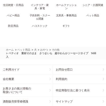
生活雑貨・日用品
インテリア・家
ホームファッショ
シニア・介護関連
具・家電
ン
ベビー用品
子供衣料・スクー
文房具・事務用品
ペット用品
ル関連
防災用品
ハコストック
ギフト
>
>
>
>
ホーム
ペット用品
犬
おやつ
その他
>
ペティオ 素材そのまま さつまいも 超やわらかソーセージタイプ 14本
入
ご利用ガイド
お問合せ窓口
会社概要
利用規約
お客さまの個人情報の
特定商取引法に基づく表示
取扱いについて
酒類販売管理者標識
サイトマップ