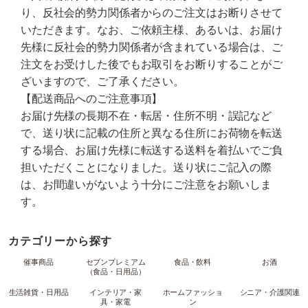
り、反社会的勢力関係者からのご注文はお断りさせて
いただきます。なお、ご依頼主様、あるいは、お届け
先様に反社会的勢力関係者が含まれている場合は、ご
注文をお受けした後でもお取引をお断りすることがご
ざいますので、ご了承ください。
【配送商品へのご注意事項】
お届け先様の長期不在・転居・住所不明・誤記など
で、送り状に記載の住所と異なる住所にお荷物を転送
する場合、お届け先様に転送する送料を着払いでご負
担いただくことになりました。送り状にご記入の際
は、お間違いがないよう十分にご注意をお願いしま
す。
カテゴリーから探す
催事商品
セブンプレミアム
食品・飲料
お酒
（食品・日用品）
生活雑貨・日用品
インテリア・家
ホームファッショ
シニア・介護関連
具・家電
ン