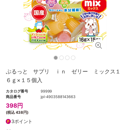
ぷるっと サプリ ｉｎ ゼリー ミックス１
６ｇ×１５個入
カタログ番号
99999
商品番号
jpl-4903588143663
398
円
(税込
438円
)
3ポイント