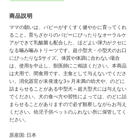
商品説明
ママの願いは、パピーがすくすく健やかに育ってくれ
ること。育ちざかりのパピーにぴったりなオーラルケ
アができて乳酸菌も配合した、ほどよい弾力がクセに
なる噛み噛みトリーツです。超小型犬・小型犬のお口
にぴったりなSサイズ。体質や体調に合わない場合
は、使用を中止し、獣医師にご相談ください。本商品
は犬用で、間食用です。主食として与えないでくださ
い。消化器官が未発達な3ヶ月未満の幼犬や、のどに
詰まらせることがある中型犬～超大型犬には与えない
でください。犬の食べ方や習性によっては、のどに詰
まらせることがありますので必ず観察しながらお与え
ください。幼児子供ペットのふれない所に保管してく
ださい。
原産国: 日本