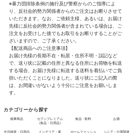
※暴力団排除条例の施行及び警察からのご指導によ
り、反社会的勢力関係者からのご注文はお断りさせて
いただきます。なお、ご依頼主様、あるいは、お届け
先様に反社会的勢力関係者が含まれている場合は、ご
注文をお受けした後でもお取引をお断りすることがご
ざいますので、ご了承ください。
【配送商品へのご注意事項】
お届け先様の長期不在・転居・住所不明・誤記など
で、送り状に記載の住所と異なる住所にお荷物を転送
する場合、お届け先様に転送する送料を着払いでご負
担いただくことになりました。送り状にご記入の際
は、お間違いがないよう十分にご注意をお願いしま
す。
カテゴリーから探す
催事商品
セブンプレミアム
食品・飲料
お酒
（食品・日用品）
生活雑貨・日用品
インテリア・家
ホームファッショ
シニア・介護関連