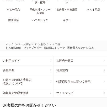
具・家電
ン
ベビー用品
子供衣料・スクー
文房具・事務用品
ペット用品
ル関連
防災用品
ハコストック
ギフト
>
>
>
>
ホーム
ペット用品
犬
おやつ
その他
>
Add.Mate ママラブパピー 噛み噛みトリーツ 乳酸菌入りSサイズ7本
ご利用ガイド
お問合せ窓口
会社概要
利用規約
お客さまの個人情報の
特定商取引法に基づく表示
取扱いについて
酒類販売管理者標識
サイトマップ
お客様の声をお聞かせください