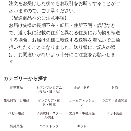
注文をお受けした後でもお取引をお断りすることがご
ざいますので、ご了承ください。
【配送商品へのご注意事項】
お届け先様の長期不在・転居・住所不明・誤記など
で、送り状に記載の住所と異なる住所にお荷物を転送
する場合、お届け先様に転送する送料を着払いでご負
担いただくことになりました。送り状にご記入の際
は、お間違いがないよう十分にご注意をお願いしま
す。
カテゴリーから探す
催事商品
セブンプレミアム
食品・飲料
お酒
（食品・日用品）
生活雑貨・日用品
インテリア・家
ホームファッショ
シニア・介護関連
具・家電
ン
ベビー用品
子供衣料・スクー
文房具・事務用品
ペット用品
ル関連
防災用品
ハコストック
ギフト