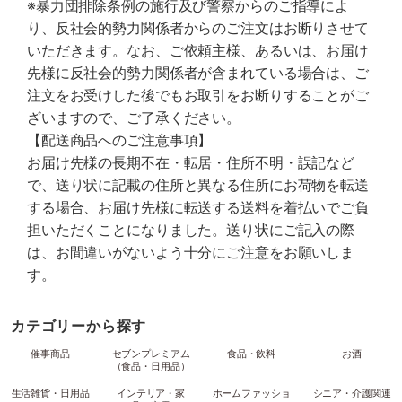
※暴力団排除条例の施行及び警察からのご指導によ
り、反社会的勢力関係者からのご注文はお断りさせて
いただきます。なお、ご依頼主様、あるいは、お届け
先様に反社会的勢力関係者が含まれている場合は、ご
注文をお受けした後でもお取引をお断りすることがご
ざいますので、ご了承ください。
【配送商品へのご注意事項】
お届け先様の長期不在・転居・住所不明・誤記など
で、送り状に記載の住所と異なる住所にお荷物を転送
する場合、お届け先様に転送する送料を着払いでご負
担いただくことになりました。送り状にご記入の際
は、お間違いがないよう十分にご注意をお願いしま
す。
カテゴリーから探す
催事商品
セブンプレミアム
食品・飲料
お酒
（食品・日用品）
生活雑貨・日用品
インテリア・家
ホームファッショ
シニア・介護関連