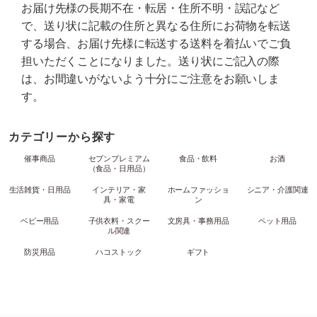
お届け先様の長期不在・転居・住所不明・誤記など
で、送り状に記載の住所と異なる住所にお荷物を転送
する場合、お届け先様に転送する送料を着払いでご負
担いただくことになりました。送り状にご記入の際
は、お間違いがないよう十分にご注意をお願いしま
す。
カテゴリーから探す
催事商品
セブンプレミアム
食品・飲料
お酒
（食品・日用品）
生活雑貨・日用品
インテリア・家
ホームファッショ
シニア・介護関連
具・家電
ン
ベビー用品
子供衣料・スクー
文房具・事務用品
ペット用品
ル関連
防災用品
ハコストック
ギフト