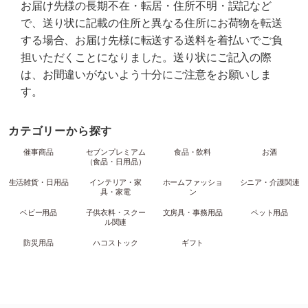
お届け先様の長期不在・転居・住所不明・誤記など
で、送り状に記載の住所と異なる住所にお荷物を転送
する場合、お届け先様に転送する送料を着払いでご負
担いただくことになりました。送り状にご記入の際
は、お間違いがないよう十分にご注意をお願いしま
す。
カテゴリーから探す
催事商品
セブンプレミアム
食品・飲料
お酒
（食品・日用品）
生活雑貨・日用品
インテリア・家
ホームファッショ
シニア・介護関連
具・家電
ン
ベビー用品
子供衣料・スクー
文房具・事務用品
ペット用品
ル関連
防災用品
ハコストック
ギフト