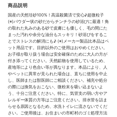
商品説明
国産の天然珪砂100%！高温殺菌済で安心♪超微粒子
(※)パウダー状の砂だからチンチラの砂浴びに最適！角
の取れた丸みのある砂で皮膚にも優しく、毛の間にた
まった汚れや余分な油分もスッキリ！砂浴びをするこ
とでストレスの解消にも♪ (※)メーカー製品比本品はペ
ット用品です。目的以外のご使用はおやめください。
お子様が取り扱う場合は安全確保のために大人の方が
付き添ってください。天然鉱物を使用しているため、
産地等により色合い等が異なります。本品により、人
やペットに異常が見られた場合は、直ちに使用を中止
し、医師または獣医師にご相談ください。補充や処分
の際には換気をおこない、微粉末を吸い込まないよ
う、十分ご注意ください。特に、気管支の弱い方やア
レルギー体質の方等はご注意ください。排水管を詰ま
らせる原因となるため、水洗トイレに流さないでくだ
さい。ご使用後は、お住まいの市町村のゴミ処理方法