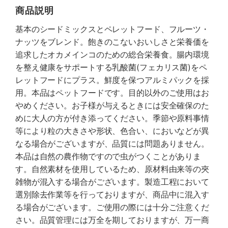
商品説明
基本のシードミックスとペレットフード、フルーツ・
ナッツをブレンド。飽きのこないおいしさと栄養価を
追求したオカメインコのための総合栄養食。腸内環境
を整え健康をサポートする乳酸菌(フェカリス菌)をペ
レットフードにプラス。鮮度を保つアルミパックを採
用。本品はペットフードです。目的以外のご使用はお
やめください。お子様が与えるときには安全確保のた
めに大人の方が付き添ってください。季節や原料事情
等により粒の大きさや形状、色合い、においなどが異
なる場合がございますが、品質には問題ありません。
本品は自然の農作物ですので虫がつくことがありま
す。自然素材を使用しているため、原材料由来等の夾
雑物が混入する場合がございます。製造工程において
選別除去作業等を行っておりますが、商品中に混入す
る場合がございます。ご使用の際には十分ご注意くだ
さい。品質管理には万全を期しておりますが、万一商