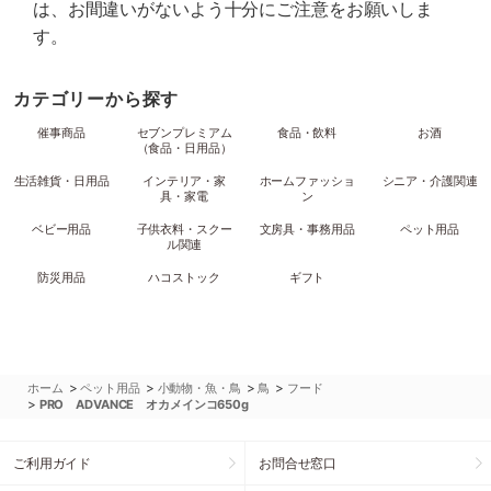
は、お間違いがないよう十分にご注意をお願いしま
す。
カテゴリーから探す
催事商品
セブンプレミアム
食品・飲料
お酒
（食品・日用品）
生活雑貨・日用品
インテリア・家
ホームファッショ
シニア・介護関連
具・家電
ン
ベビー用品
子供衣料・スクー
文房具・事務用品
ペット用品
ル関連
防災用品
ハコストック
ギフト
>
>
>
>
ホーム
ペット用品
小動物・魚・鳥
鳥
フード
>
PRO ADVANCE オカメインコ650g
ご利用ガイド
お問合せ窓口