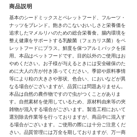
商品説明
基本のシードミックスとペレットフード、フルーツ・
ナッツをブレンド。飽きのこないおいしさと栄養価を
追求したマメルリハのための総合栄養食。腸内環境を
整え健康をサポートする乳酸菌（フェカリス菌）をペ
レットフードにプラス。鮮度を保つアルミパックを採
用。本品はペットフードです。目的以外のご使用はお
やめください。お子様が与えるときには安全確保のた
めに大人の方が付き添ってください。季節や原料事情
等により粒の大きさや形状、色合い、においなどが異
なる場合がございますが、品質には問題ありません。
本品は自然の農作物ですので虫がつくことがありま
す。自然素材を使用しているため、原材料由来等の夾
雑物が混入する場合がございます。製造工程において
選別除去作業等を行っておりますが、商品中に混入す
る場合がございます。ご使用の際には十分ご注意くだ
さい。品質管理には万全を期しておりますが、万一商