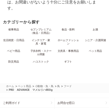
は、お間違いがないよう十分にご注意をお願いしま
す。
カテゴリーから探す
催事商品
セブンプレミアム
食品・飲料
お酒
（食品・日用品）
生活雑貨・日用品
インテリア・家
ホームファッショ
シニア・介護関連
具・家電
ン
ベビー用品
子供衣料・スクー
文房具・事務用品
ペット用品
ル関連
防災用品
ハコストック
ギフト
>
>
>
>
ホーム
ペット用品
小動物・魚・鳥
鳥
フード
>
PRO ADVANCE マメルリハ650g
ご利用ガイド
お問合せ窓口