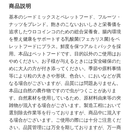
商品説明
基本のシードミックスとペレットフード、フルーツ・
ナッツをブレンド。飽きのこないおいしさと栄養価を
追求したウロコインコのための総合栄養食。腸内環境
を整え健康をサポートする乳酸菌(フェカリス菌)をペ
レットフードにプラス。鮮度を保つアルミパックを採
用。本品はペットフードです。目的以外のご使用はお
やめください。お子様が与えるときには安全確保のた
めに大人の方が付き添ってください。季節や原料事情
等により粒の大きさや形状、色合い、においなどが異
なる場合がございますが、品質には問題ありません。
本品は自然の農作物ですので虫がつくことがありま
す。自然素材を使用しているため、原材料由来等の夾
雑物が混入する場合がございます。製造工程において
選別除去作業等を行っておりますが、商品中に混入す
る場合がございます。ご使用の際には十分ご注意くだ
さい。品質管理には万全を期しておりますが、万一商