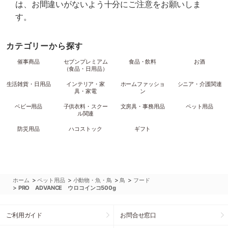
は、お間違いがないよう十分にご注意をお願いしま
す。
カテゴリーから探す
催事商品
セブンプレミアム
食品・飲料
お酒
（食品・日用品）
生活雑貨・日用品
インテリア・家
ホームファッショ
シニア・介護関連
具・家電
ン
ベビー用品
子供衣料・スクー
文房具・事務用品
ペット用品
ル関連
防災用品
ハコストック
ギフト
>
>
>
>
ホーム
ペット用品
小動物・魚・鳥
鳥
フード
>
PRO ADVANCE ウロコインコ500g
ご利用ガイド
お問合せ窓口