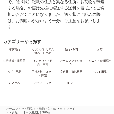
で、送り状に記載の住所と異なる住所にお荷物を転送
する場合、お届け先様に転送する送料を着払いでご負
担いただくことになりました。送り状にご記入の際
は、お間違いがないよう十分にご注意をお願いしま
す。
カテゴリーから探す
催事商品
セブンプレミアム
食品・飲料
お酒
（食品・日用品）
生活雑貨・日用品
インテリア・家
ホームファッショ
シニア・介護関連
具・家電
ン
ベビー用品
子供衣料・スクー
文房具・事務用品
ペット用品
ル関連
防災用品
ハコストック
ギフト
>
>
>
>
ホーム
ペット用品
小動物・魚・鳥
鳥
フード
>
エクセル オーツ麦皮むき280g