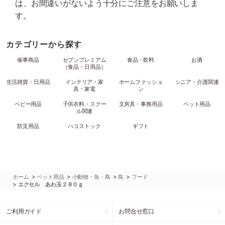
は、お間違いがないよう十分にご注意をお願いしま
す。
カテゴリーから探す
催事商品
セブンプレミアム
食品・飲料
お酒
（食品・日用品）
生活雑貨・日用品
インテリア・家
ホームファッショ
シニア・介護関連
具・家電
ン
ベビー用品
子供衣料・スクー
文房具・事務用品
ペット用品
ル関連
防災用品
ハコストック
ギフト
>
>
>
>
ホーム
ペット用品
小動物・魚・鳥
鳥
フード
>
エクセル あわ玉２８０ｇ
ご利用ガイド
お問合せ窓口