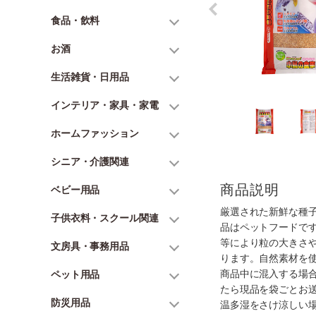
食品・飲料
お酒
生活雑貨・日用品
インテリア・家具・家電
ホームファッション
シニア・介護関連
商品説明
ベビー用品
厳選された新鮮な種
子供衣料・スクール関連
品はペットフードで
等により粒の大きさ
文房具・事務用品
ります。自然素材を
商品中に混入する場
ペット用品
たら現品を袋ごとお
防災用品
温多湿をさけ涼しい