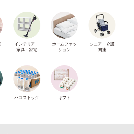
日
インテリア・
ホームファッ
シニア・介護
家具・家電
ション
関連
ハコストック
ギフト