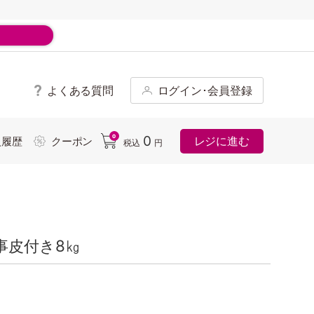
よくある質問
ログイン･会員登録
ド
0
0
レジに進む
入履歴
クーポン
税込
円
事皮付き8㎏