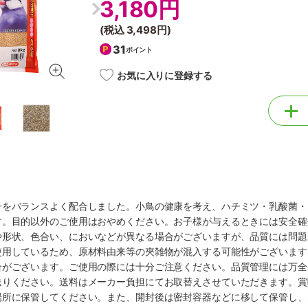
3,180円
(税込
3,498円
)
31
ポイント
お気に入りに登録する
子をバランスよく配合しました。小鳥の健康を考え、ハチミツ・乳酸菌・
す。目的以外のご使用はおやめください。お子様が与えるときには安全確
や形状、色合い、においなどが異なる場合がございますが、品質には問題
使用しているため、原材料由来等の夾雑物が混入する可能性がございます
合がございます。ご使用の際には十分ご注意ください。品質管理には万全
送りください。送料はメーカー負担にてお取替えさせていただきます。賞
場所に保管してください。また、開封後は密封容器などに移して保管し、