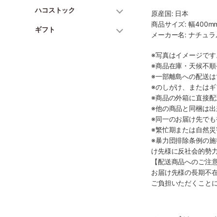
ハコストック
原産国: 日本
商品サイズ: 幅400mm
ギフト
メーカー名: ナチュ
※写真はイメージで
※商品在庫・天候不
※一部離島への配送は
※のしがけ、または
※商品の外箱に直接
※他の商品と同梱は
※同一のお届け先で
※繁忙期または自然
※暴力団排除条例の
け先様に反社会的勢
【配送商品へのご注
お届け先様の長期不
ご負担いただくこと