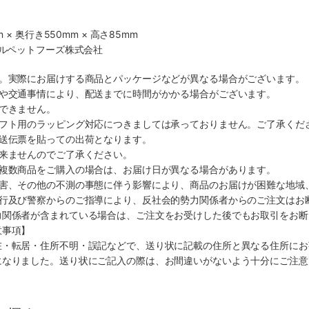
 × 奥行き550mm × 高さ85mm
ラルペットフーズ株式会社
す。実際にお届けする商品とパッケージなどが異なる場合がございます。
順や交通事情により、配送までに時間がかかる場合がございます。
できません。
ギフト用のラッピング対応につきましては承っておりません。ご了承くだ
配送伝票を貼っての出荷となります。
出来ませんのでご了承ください。
も複数商品をご購入の場合は、お届け日が異なる場合があります。
災害、その他の不測の事態に伴う影響により、商品のお届けが困難な地域
施行及び警察からのご指導により、反社会的勢力関係者からのご注文はお
力関係者が含まれている場合は、ご注文をお受けした後でもお取引をお断
意事項】
在・転居・住所不明・誤記などで、送り状に記載の住所と異なる住所にお
になりました。送り状にご記入の際は、お間違いがないよう十分にご注意