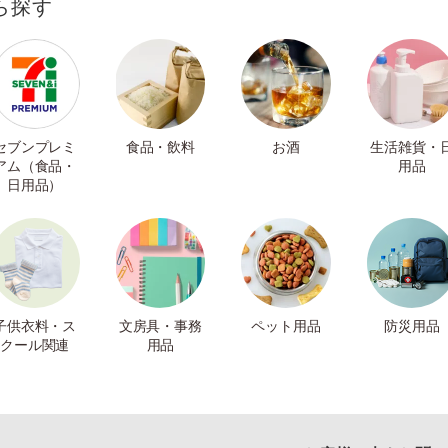
ら探す
セブンプレミ
食品・飲料
お酒
生活雑貨・
アム（食品・
用品
日用品）
子供衣料・ス
文房具・事務
ペット用品
防災用品
クール関連
用品