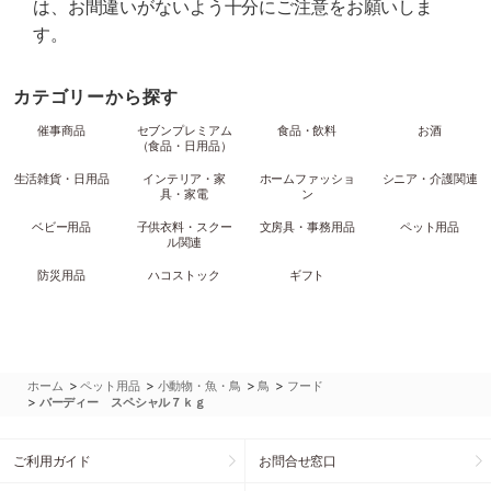
は、お間違いがないよう十分にご注意をお願いしま
す。
カテゴリーから探す
催事商品
セブンプレミアム
食品・飲料
お酒
（食品・日用品）
生活雑貨・日用品
インテリア・家
ホームファッショ
シニア・介護関連
具・家電
ン
ベビー用品
子供衣料・スクー
文房具・事務用品
ペット用品
ル関連
防災用品
ハコストック
ギフト
>
>
>
>
ホーム
ペット用品
小動物・魚・鳥
鳥
フード
>
バーディー スペシャル７ｋｇ
ご利用ガイド
お問合せ窓口