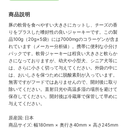
商品説明
豚の軟骨を食べやすい大きさにカットし、チーズの香
りをプラスした嗜好性の良いジャーキーです。この製
品100g（20g×5袋）には7000mgのコラーゲンが含ま
れています（メーカー分析値）。携帯に便利な小分け
パックです。軟骨ジャーキーは程良い大きさと軟らか
さになっておりますが、幼犬や小型犬、シニア犬等に
は、さらに小さく切って与えてください。外袋の中に
は、おいしさを保つために脱酸素剤が入っています。
無害ですがフードではありませんので、開封後に取り
除いてください。直射日光や高温多湿の場所を避けて
保存してください。開封後は冷蔵庫で保管して早めに
与えてください。
原産国: 日本
商品サイズ: 幅180mm × 奥行き40mm × 高さ245mm