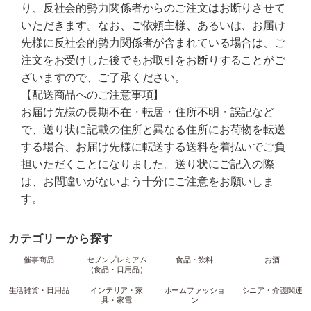
り、反社会的勢力関係者からのご注文はお断りさせて
いただきます。なお、ご依頼主様、あるいは、お届け
先様に反社会的勢力関係者が含まれている場合は、ご
注文をお受けした後でもお取引をお断りすることがご
ざいますので、ご了承ください。
【配送商品へのご注意事項】
お届け先様の長期不在・転居・住所不明・誤記など
で、送り状に記載の住所と異なる住所にお荷物を転送
する場合、お届け先様に転送する送料を着払いでご負
担いただくことになりました。送り状にご記入の際
は、お間違いがないよう十分にご注意をお願いしま
す。
カテゴリーから探す
催事商品
セブンプレミアム
食品・飲料
お酒
（食品・日用品）
生活雑貨・日用品
インテリア・家
ホームファッショ
シニア・介護関連
具・家電
ン