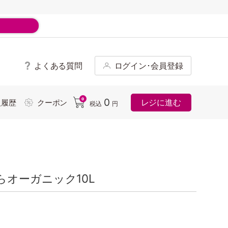
よくある質問
ログイン･会員登録
ド
0
0
レジに進む
入履歴
クーポン
税込
円
オーガニック10L