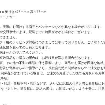
 × 奥行き475mm × 高さ73mm
社コーチョー
す。実際にお届けする商品とパッケージなどが異なる場合がございます。
順や交通事情により、配送までに時間がかかる場合がございます。
できません。
ギフト用のラッピング対応につきましては承っておりません。ご了承くだ
配送伝票を貼っての出荷となります。
出来ませんのでご了承ください。
も複数商品をご購入の場合は、お届け日が異なる場合があります。
災害、その他の不測の事態に伴う影響により、商品のお届けが困難な地域
施行及び警察からのご指導により、反社会的勢力関係者からのご注文はお
力関係者が含まれている場合は、ご注文をお受けした後でもお取引をお断
意事項】
在・転居・住所不明・誤記などで、送り状に記載の住所と異なる住所にお
になりました。送り状にご記入の際は、お間違いがないよう十分にご注意