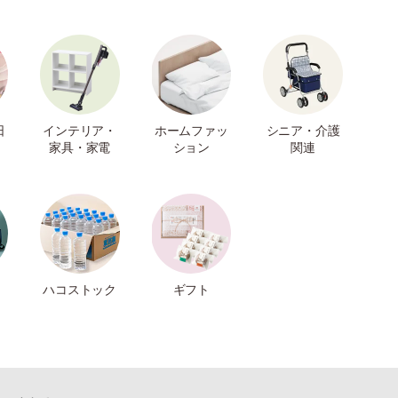
日
インテリア・
ホームファッ
シニア・介護
家具・家電
ション
関連
ハコストック
ギフト