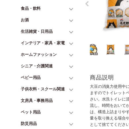
食品・飲料
お酒
生活雑貨・日用品
インテリア・家具・家電
ホームファッション
シニア・介護関連
商品説明
ベビー用品
大豆の消臭力使用中
子供衣料・スクール関連
ますのでトイレット
さい。水洗トイレに流
文房具・事務用品
流し、時間をおいて
は、構造上詰まりや
ペット用品
量を取り換える場合
防災用品
として捨ててくださ