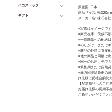
ハコストック
原産国: 日本
商品サイズ: 幅320mm
ギフト
メーカー名: 株式会
※写真はイメージで
※商品在庫・天候不
※一部離島への配送は
※のしがけ、または
※商品の外箱に直接
※他の商品と同梱は
※同一のお届け先で
※繁忙期または自然
※暴力団排除条例の
け先様に反社会的勢
【配送商品へのご注
お届け先様の長期不
ご負担いただくこと