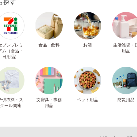
ら探す
セブンプレミ
食品・飲料
お酒
生活雑貨・
アム（食品・
用品
日用品）
子供衣料・ス
文房具・事務
ペット用品
防災用品
クール関連
用品