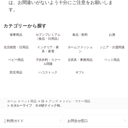
は、お間違いがないよう十分にご注意をお願いしま
す。
カテゴリーから探す
催事商品
セブンプレミアム
食品・飲料
お酒
（食品・日用品）
生活雑貨・日用品
インテリア・家
ホームファッショ
シニア・介護関連
具・家電
ン
ベビー用品
子供衣料・スクー
文房具・事務用品
ペット用品
ル関連
防災用品
ハコストック
ギフト
>
>
>
>
ホーム
ペット用品
猫
グッズ
トイレ・マナー用品
>
ネオルーライフ ネオ砂クイック6L
ご利用ガイド
お問合せ窓口