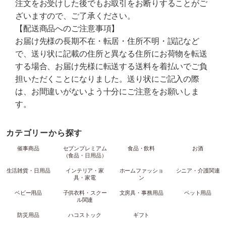
注文をお受けした後でもお取引をお断りすることがご
ざいますので、ご了承ください。
【配送商品へのご注意事項】
お届け先様の長期不在・転居・住所不明・誤記など
で、送り状に記載の住所と異なる住所にお荷物を転送
する場合、お届け先様に転送する送料を着払いでご負
担いただくことになりました。送り状にご記入の際
は、お間違いがないよう十分にご注意をお願いしま
す。
カテゴリーから探す
催事商品
セブンプレミアム
食品・飲料
お酒
（食品・日用品）
生活雑貨・日用品
インテリア・家
ホームファッショ
シニア・介護関連
具・家電
ン
ベビー用品
子供衣料・スクー
文房具・事務用品
ペット用品
ル関連
防災用品
ハコストック
ギフト