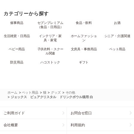
カテゴリーから探す
催事商品
セブンプレミアム
食品・飲料
お酒
（食品・日用品）
生活雑貨・日用品
インテリア・家
ホームファッショ
シニア・介護関連
具・家電
ン
ベビー用品
子供衣料・スクー
文房具・事務用品
ペット用品
ル関連
防災用品
ハコストック
ギフト
>
>
>
>
ホーム
ペット用品
猫
グッズ
その他
>
ジェックス ピュアクリスタル ドリンクボウル猫用 白
ご利用ガイド
お問合せ窓口
会社概要
利用規約